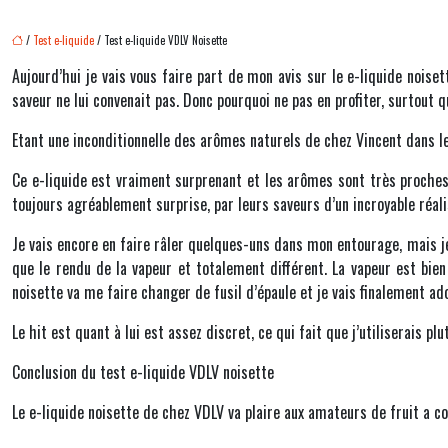
/
Test e-liquide
/ Test e-liquide VDLV Noisette
Aujourd’hui je vais vous faire part de mon avis sur le e-liquide noise
saveur ne lui convenait pas. Donc pourquoi ne pas en profiter, surtout 
Etant une inconditionnelle des arômes naturels de chez Vincent dans le
Ce e-liquide est vraiment surprenant et les arômes sont très proches d
toujours agréablement surprise, par leurs saveurs d’un incroyable réal
Je vais encore en faire râler quelques-uns dans mon entourage, mais je
que le rendu de la vapeur et totalement différent. La vapeur est bien
noisette va me faire changer de fusil d’épaule et je vais finalement
Le hit est quant à lui est assez discret, ce qui fait que j’utiliserais pl
Conclusion du test e-liquide VDLV noisette
Le e-liquide noisette de chez VDLV va plaire aux amateurs de fruit a c