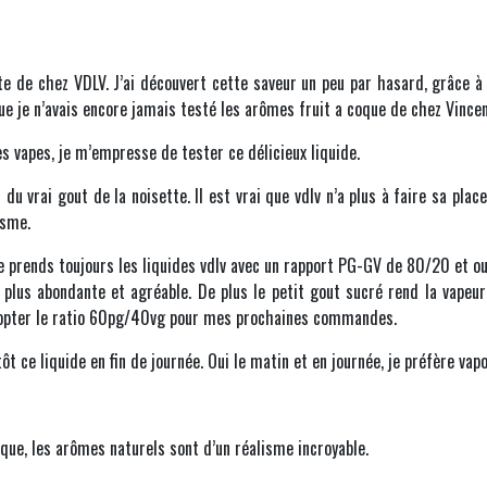
tte de chez VDLV. J’ai découvert cette saveur un peu par hasard, grâce 
que je n’avais encore jamais testé les arômes fruit a coque de chez Vincen
s vapes, je m’empresse de tester ce délicieux liquide.
u vrai gout de la noisette. Il est vrai que vdlv n’a plus à faire sa pla
isme.
 prends toujours les liquides vdlv avec un rapport PG-GV de 80/20 et oui!
 plus abondante et agréable. De plus le petit gout sucré rend la vapeur
 adopter le ratio 60pg/40vg pour mes prochaines commandes.
utôt ce liquide en fin de journée. Oui le matin et en journée, je préfère va
oque, les arômes naturels sont d’un réalisme incroyable.